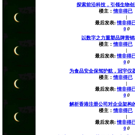
探索前沿科技，引领生物创新潮流
楼主：
情非得已
|
最后发表:
情非得
0
0
以数字之力重塑品牌营销格局2
楼主：
情非得已
|
最后发表:
情非得
0
0
为食品安全保驾护航，冠宇仪器实力
楼主：
情非得已
|
最后发表:
情非得
0
0
解析香港注册公司对企业架构的积极
楼主：
情非得已
|
最后发表:
情非得
0
0