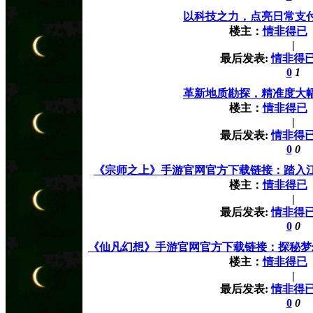
以科技之力，点亮日常支付生活
楼主：
情非得已
|
最后发表:
情非得
0
1
革新地质勘探，精准度大幅跃升
楼主：
情非得已
|
最后发表:
情非得
0
0
《宗师之上》手游官网官方下载链接：踏入江湖，
楼主：
情非得已
|
最后发表:
情非得
0
0
《仙凡幻想》手游官网官方下载链接：探秘梦幻仙
楼主：
情非得已
|
最后发表:
情非得
0
0