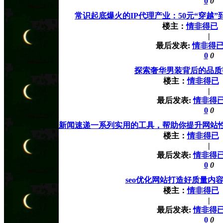
0
0
常识起底爆火的IP代理产业：50元“穿越”到美
楼主：
情非得已
|
最后发表:
情非得
0
0
探索奢华男装背后的品质密码2
楼主：
情非得已
|
最后发表:
情非得
0
0
新闻速递一系列实用的工具，帮助你提升网站性能、
楼主：
情非得已
|
最后发表:
情非得
0
0
seo优化网站打造好质量内容的要
楼主：
情非得已
|
最后发表:
情非得
0
0