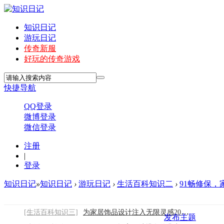
知识日记
游玩日记
传奇新服
好玩的传奇游戏
快捷导航
QQ登录
微博登录
微信登录
注册
|
登录
知识日记
»
知识日记
›
游玩日记
›
生活百科知识二
›
91畅修保
[生活百科知识三]
为家居饰品设计注入无限灵感2026/8/6
发布主题